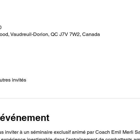
0
d, Vaudreuil-Dorion, QC J7V 7W2, Canada
utres invités
l'événement
s inviter à un séminaire exclusif animé par Coach Emil Merli Sa
e expérience inestimable dans l'entraînement de combattants am