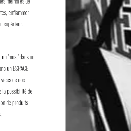
r des membres de
ites, enflammer
au supérieur.
n ''must'' dans un
donc un ESPACE
rvices de nos
la possibilité de
ion de produits
s.