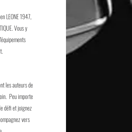
lien LEONE 1947,
IQUE. Vous y
d'équipements
at.
t les auteurs de
oin. Peu importe
e défi et joignez
ccompagnez vers
e.