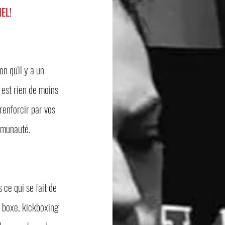
EL!
n qu'il y a
un
e est rien de moins
renforcir par vos
mmunauté.
ce qui se fait de
 boxe, kickboxing